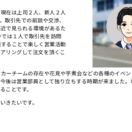
現在は上司２人、新人２人
。取引先での前談や交渉、
間近で見られる環境があるた
今では１人で取引先を訪問
践することで楽しく営業活動
ヒアリングして注文を頂くこ
カーチームの存在や花見や芋煮会などの各種のイベン
。今後は営業部員として独り立ちする時期が来ました。
ることです。
いきたいです。